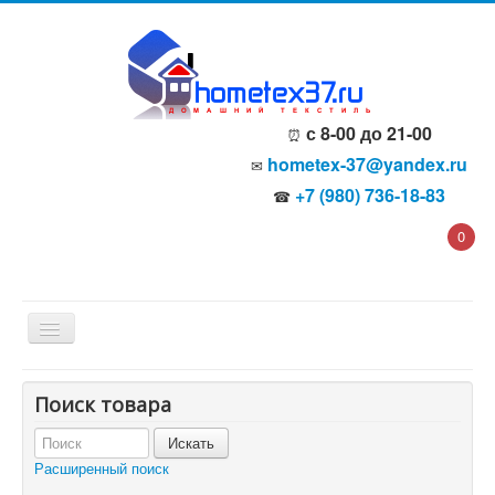
с 8-00 до 21-00
⏰
hometex-37@yandex.ru
✉
+7 (980) 736-18-83
☎
0
Главная
Поиск товара
О компании
Политика безопасности
Пользовательское соглашение
Расширенный поиск
Каталог товаров
Доставка и оплата