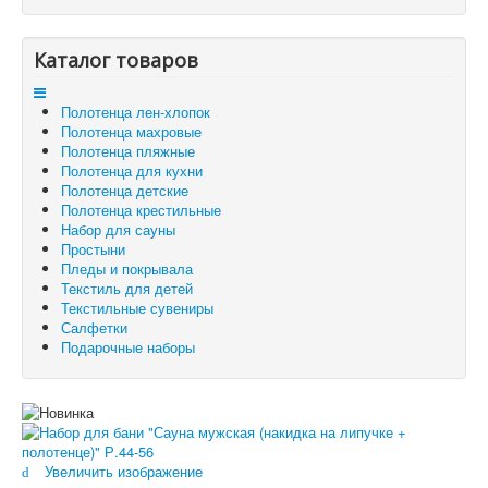
Отзывы и предложения
Контакты
Корзина
Каталог товаров
Отложенные товары
Полотенца лен-хлопок
Вы здесь:
Главная
Набор для сауны
Полотенца махровые
Набор для бани "Сауна мужская (накидка на липучке +
Полотенца пляжные
полотенце)" Р.44-56
Полотенца для кухни
Полотенца детские
Полотенца крестильные
Набор для сауны
Простыни
Пледы и покрывала
Текстиль для детей
Текстильные сувениры
Салфетки
Подарочные наборы
Увеличить изображение