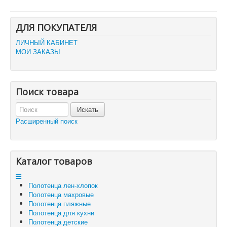
Главная
ДЛЯ ПОКУПАТЕЛЯ
О компании
Политика безопасности
ЛИЧНЫЙ КАБИНЕТ
Пользовательское соглашение
МОИ ЗАКАЗЫ
Каталог товаров
Доставка и оплата
Отзывы и предложения
Контакты
Поиск товара
Корзина
Отложенные товары
Расширенный поиск
Вы здесь:
Главная
Корзина
Каталог товаров
Полотенца лен-хлопок
Полотенца махровые
Полотенца пляжные
Полотенца для кухни
Полотенца детские