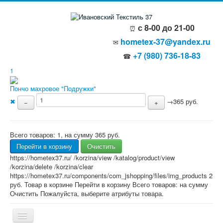
с 8-00 до 21-00
⏰
hometex-37@yandex.ru
✉
+7 (980) 736-18-83
☎
1
Пончо махровое "Подружки"
✖
→
365 руб.
−
+
Всего товаров:
1
, на сумму
365 руб.
Перейти в корзину
Очистить
https://hometex37.ru/
/korzina/view
/katalog/product/view
/korzina/delete
/korzina/clear
https://hometex37.ru/components/com_jshopping/files/img_products
2
руб.
Товар в корзине
Перейти в корзину
Всего товаров:
на сумму
Очистить
Пожалуйста, выберите атрибуты товара.