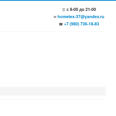
с 8-00 до 21-00
⏰
hometex-37@yandex.ru
✉
+7 (980) 736-18-83
☎