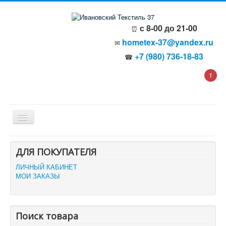
с 8-00 до 21-00
⏰
hometex-37@yandex.ru
✉
+7 (980) 736-18-83
☎
1
Главная
ДЛЯ ПОКУПАТЕЛЯ
О компании
Политика безопасности
ЛИЧНЫЙ КАБИНЕТ
Пользовательское соглашение
МОИ ЗАКАЗЫ
Каталог товаров
Доставка и оплата
Отзывы и предложения
Контакты
Поиск товара
Корзина