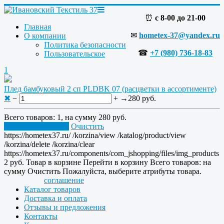
⏰
с 8-00 до 21-00
Главная
✉
hometex-37@yandex.ru
О компании
Политика безопасности
☎
+7 (980) 736-18-83
Пользовательское
1
Плед бамбуковый 2 сп PLDBK 07 (расцветки в ассортименте)
✖
−
+
→
280 руб.
Всего товаров:
1
, на сумму
280 руб.
Перейти в корзину
Очистить
https://hometex37.ru/
/korzina/view
/katalog/product/view
/korzina/delete
/korzina/clear
https://hometex37.ru/components/com_jshopping/files/img_products
2
руб.
Товар в корзине
Перейти в корзину
Всего товаров:
на
сумму
Очистить
Пожалуйста, выберите атрибуты товара.
соглашение
Каталог товаров
Доставка и оплата
Отзывы и предложения
Контакты