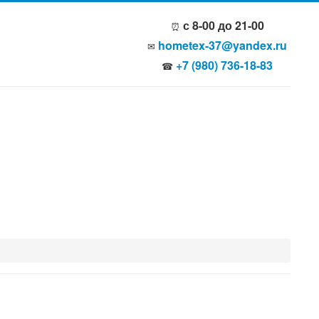
с 8-00 до 21-00
⏰
hometex-37@yandex.ru
✉
+7 (980) 736-18-83
☎