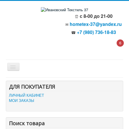
с 8-00 до 21-00
⏰
hometex-37@yandex.ru
✉
+7 (980) 736-18-83
☎
6
Главная
ДЛЯ ПОКУПАТЕЛЯ
О компании
Политика безопасности
ЛИЧНЫЙ КАБИНЕТ
Пользовательское соглашение
МОИ ЗАКАЗЫ
Каталог товаров
Доставка и оплата
Отзывы и предложения
Контакты
Поиск товара
Корзина