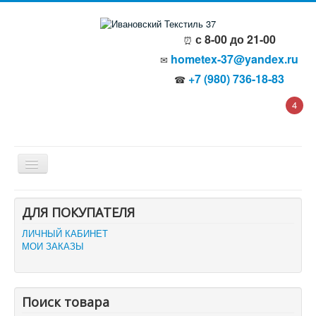
с 8-00 до 21-00
⏰
hometex-37@yandex.ru
✉
+7 (980) 736-18-83
☎
4
Главная
ДЛЯ ПОКУПАТЕЛЯ
О компании
Политика безопасности
ЛИЧНЫЙ КАБИНЕТ
Пользовательское соглашение
МОИ ЗАКАЗЫ
Каталог товаров
Доставка и оплата
Отзывы и предложения
Контакты
Поиск товара
Корзина