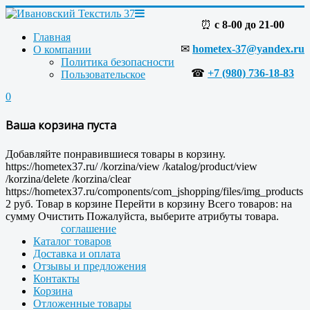
⏰
с 8-00 до 21-00
Главная
✉
hometex-37@yandex.ru
О компании
Политика безопасности
☎
+7 (980) 736-18-83
Пользовательское
0
Ваша корзина пуста
Добавляйте понравившиеся товары в корзину.
https://hometex37.ru/
/korzina/view
/katalog/product/view
/korzina/delete
/korzina/clear
https://hometex37.ru/components/com_jshopping/files/img_products
2
руб.
Товар в корзине
Перейти в корзину
Всего товаров:
на
сумму
Очистить
Пожалуйста, выберите атрибуты товара.
соглашение
Каталог товаров
Доставка и оплата
Отзывы и предложения
Контакты
Корзина
Отложенные товары