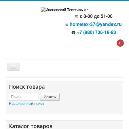
с 8-00 до 21-00
⏰
hometex-37@yandex.ru
✉
+7 (980) 736-18-83
☎
0
Главная
Поиск товара
О компании
Политика безопасности
Пользовательское соглашение
Расширенный поиск
Каталог товаров
Доставка и оплата
Отзывы и предложения
Контакты
Корзина
Каталог товаров