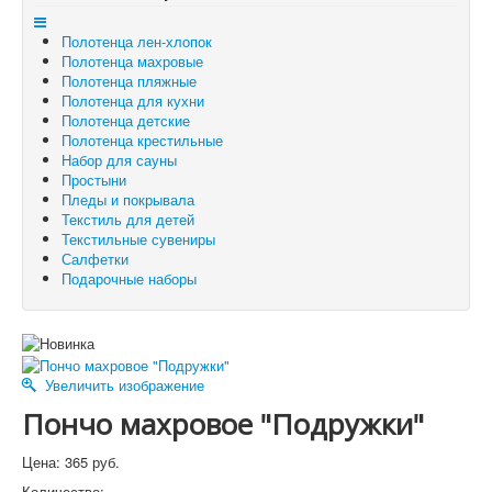
Отложенные товары
Полотенца лен-хлопок
Вы здесь:
Главная
Полотенца детские
Полотенца махровые
Пончо махровое "Подружки"
Полотенца пляжные
Полотенца для кухни
Полотенца детские
Полотенца крестильные
Набор для сауны
Простыни
Пледы и покрывала
Текстиль для детей
Текстильные сувениры
Салфетки
Подарочные наборы
Увеличить изображение
Пончо махровое "Подружки"
Цена:
365 руб.
Количество: