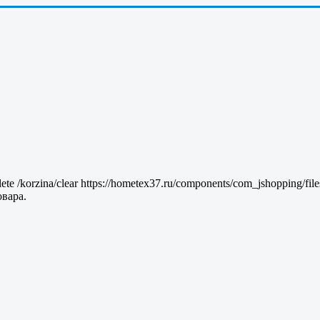
lete
/korzina/clear
https://hometex37.ru/components/com_jshopping/fil
вара.