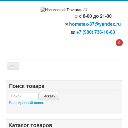
с 8-00 до 21-00
⏰
hometex-37@yandex.ru
✉
+7 (980) 736-18-83
☎
0
Главная
Поиск товара
О компании
Политика безопасности
Пользовательское соглашение
Расширенный поиск
Каталог товаров
Доставка и оплата
Отзывы и предложения
Контакты
Корзина
Каталог товаров