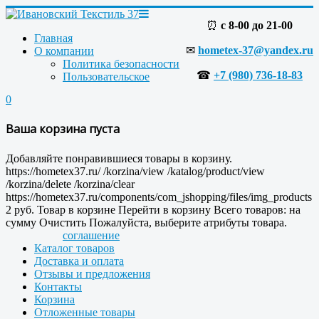
⏰
с 8-00 до 21-00
Главная
✉
hometex-37@yandex.ru
О компании
Политика безопасности
☎
+7 (980) 736-18-83
Пользовательское
0
Ваша корзина пуста
Добавляйте понравившиеся товары в корзину.
https://hometex37.ru/
/korzina/view
/katalog/product/view
/korzina/delete
/korzina/clear
https://hometex37.ru/components/com_jshopping/files/img_products
2
руб.
Товар в корзине
Перейти в корзину
Всего товаров:
на
сумму
Очистить
Пожалуйста, выберите атрибуты товара.
соглашение
Каталог товаров
Доставка и оплата
Отзывы и предложения
Контакты
Корзина
Отложенные товары