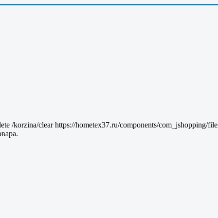
lete
/korzina/clear
https://hometex37.ru/components/com_jshopping/fil
вара.