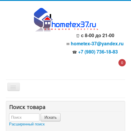
с 8-00 до 21-00
⏰
hometex-37@yandex.ru
✉
+7 (980) 736-18-83
☎
0
Главная
Поиск товара
О компании
Политика безопасности
Пользовательское соглашение
Расширенный поиск
Каталог товаров
Доставка и оплата