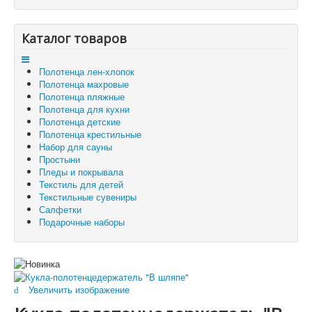
Отзывы и предложения
Контакты
Корзина
Каталог товаров
Отложенные товары
Полотенца лен-хлопок
Вы здесь:
Главная
Текстильные сувениры
Полотенца махровые
Кукла-полотенцедержатель "В шляпе"
Полотенца пляжные
Полотенца для кухни
Полотенца детские
Полотенца крестильные
Набор для сауны
Простыни
Пледы и покрывала
Текстиль для детей
Текстильные сувениры
Салфетки
Подарочные наборы
Увеличить изображение