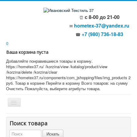
с 8-00 до 21-00
⏰
hometex-37@yandex.ru
✉
+7 (980) 736-18-83
☎
0
Ваша корзина пуста
Добавляйте понравившиеся товары в корзину.
https://hometex37.ru/
/korzina/view
/katalog/product/view
/korzina/delete
/korzina/clear
https://hometex37.ru/components/com_jshopping/files/img_products
2
руб.
Товар в корзине
Перейти в корзину
Всего товаров:
на сумму
Очистить
Пожалуйста, выберите атрибуты товара.
Главная
Поиск товара
О компании
Политика безопасности
Пользовательское соглашение