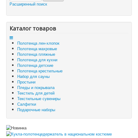
Расширенный поиск
Каталог товаров
Доставка и оплата
Отзывы и предложения
Контакты
Корзина
Каталог товаров
Отложенные товары
Полотенца лен-хлопок
Вы здесь:
Главная
Текстильные сувениры
Полотенца махровые
Кукла-полотенцедержатель в национальном костюме
Полотенца пляжные
Полотенца для кухни
Полотенца детские
Полотенца крестильные
Набор для сауны
Простыни
Пледы и покрывала
Текстиль для детей
Текстильные сувениры
Салфетки
Подарочные наборы