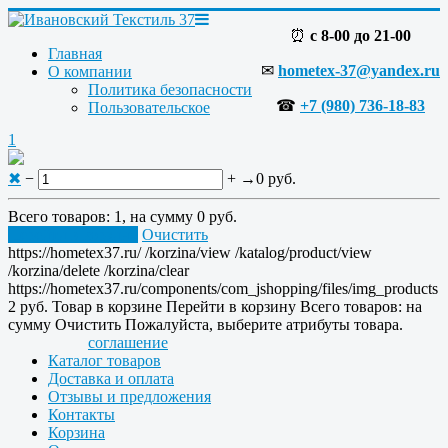
⏰
с 8-00 до 21-00
Главная
✉
hometex-37@yandex.ru
О компании
Политика безопасности
☎
+7 (980) 736-18-83
Пользовательское
1
✖
−
+
→
0 руб.
Всего товаров:
1
, на сумму
0 руб.
Перейти в корзину
Очистить
https://hometex37.ru/
/korzina/view
/katalog/product/view
/korzina/delete
/korzina/clear
https://hometex37.ru/components/com_jshopping/files/img_products
2
руб.
Товар в корзине
Перейти в корзину
Всего товаров:
на
сумму
Очистить
Пожалуйста, выберите атрибуты товара.
соглашение
Каталог товаров
Доставка и оплата
Отзывы и предложения
Контакты
Корзина