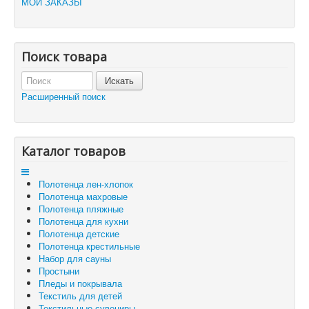
МОИ ЗАКАЗЫ
Каталог товаров
Доставка и оплата
Отзывы и предложения
Контакты
Поиск товара
Корзина
Отложенные товары
Расширенный поиск
Вы здесь:
Главная
Корзина
Каталог товаров
Полотенца лен-хлопок
Полотенца махровые
Полотенца пляжные
Полотенца для кухни
Полотенца детские
Полотенца крестильные
Набор для сауны
Простыни
Пледы и покрывала
Текстиль для детей
Текстильные сувениры