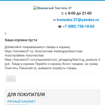
с 8-00 до 21-00
⏰
hometex-37@yandex.ru
✉
+7 (980) 736-18-83
☎
0
Ваша корзина пуста
Добавляйте понравившиеся товары в корзину.
https://hometex37.ru/
/korzina/view
/katalog/product/view
/korzina/delete
/korzina/clear
https://hometex37.ru/components/com_jshopping/files/img_products
2
руб.
Товар в корзине
Перейти в корзину
Всего товаров:
на сумму
Очистить
Пожалуйста, выберите атрибуты товара.
Главная
ДЛЯ ПОКУПАТЕЛЯ
О компании
Политика безопасности
ЛИЧНЫЙ КАБИНЕТ
Пользовательское соглашение