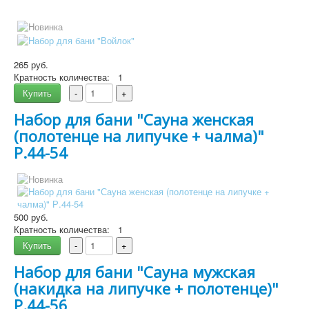
265 руб.
Кратность количества:
1
Купить
-
+
Набор для бани "Сауна женская
Подробнее
(полотенце на липучке + чалма)"
Р.44-54
500 руб.
Кратность количества:
1
Купить
-
+
Набор для бани "Сауна мужская
Подробнее
(накидка на липучке + полотенце)"
Р.44-56