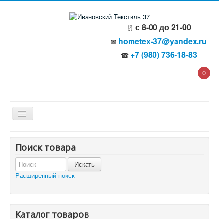
с 8-00 до 21-00
⏰
hometex-37@yandex.ru
✉
+7 (980) 736-18-83
☎
0
Главная
Поиск товара
О компании
Политика безопасности
Пользовательское соглашение
Расширенный поиск
Каталог товаров
Доставка и оплата
Отзывы и предложения
Контакты
Корзина
Каталог товаров