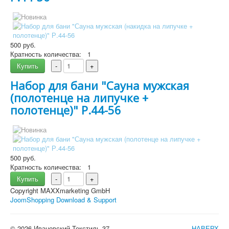
500 руб.
Кратность количества:
1
Купить
-
+
Набор для бани "Сауна мужская
Подробнее
(полотенце на липучке +
полотенце)" Р.44-56
500 руб.
Кратность количества:
1
Купить
-
+
Copyright MAXXmarketing GmbH
JoomShopping Download & Support
© 2026 Ивановский Текстиль 37
НАВЕРХ