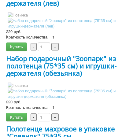
держателя (лев)
220 руб.
Кратность количества:
1
Купить
-
+
Набор подарочный "Зоопарк" из
Подробнее
полотенца (75*35 см) и игрушки-
держателя (обезьянка)
220 руб.
Кратность количества:
1
Подробнее
Купить
-
+
Полотенце махровое в упаковке
"Совенок" 75*35 см