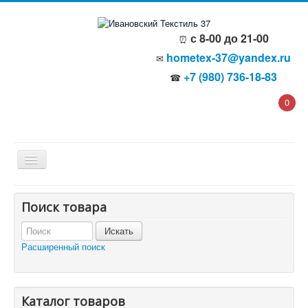
с 8-00 до 21-00
⏰
hometex-37@yandex.ru
✉
+7 (980) 736-18-83
☎
0
Главная
Поиск товара
О компании
Политика безопасности
Пользовательское соглашение
Расширенный поиск
Каталог товаров
Доставка и оплата
Отзывы и предложения
Контакты
Корзина
Каталог товаров