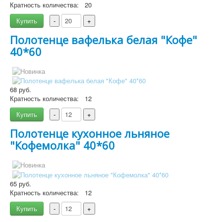
Кратность количества:
20
Подробнее
Купить
-
+
Полотенце вафелька белая "Кофе"
40*60
68 руб.
Кратность количества:
12
Подробнее
Купить
-
+
Полотенце кухонное льняное
"Кофемолка" 40*60
65 руб.
Подробнее
Кратность количества:
12
Подробнее
Купить
-
+