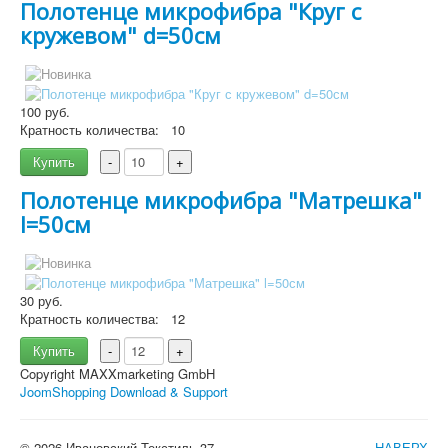
Полотенце микрофибра "Круг с
кружевом" d=50см
100 руб.
Кратность количества:
10
Подробнее
Купить
-
+
Полотенце микрофибра "Матрешка"
l=50см
30 руб.
Кратность количества:
12
Купить
-
+
Copyright MAXXmarketing GmbH
JoomShopping Download & Support
© 2026 Ивановский Текстиль 37
НАВЕРХ