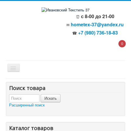
с 8-00 до 21-00
⏰
hometex-37@yandex.ru
✉
+7 (980) 736-18-83
☎
0
Главная
Поиск товара
О компании
Политика безопасности
Пользовательское соглашение
Расширенный поиск
Каталог товаров
Доставка и оплата
Отзывы и предложения
Контакты
Корзина
Каталог товаров