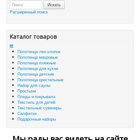
Отложенные товары
Расширенный поиск
Вы здесь:
Главная
Каталог товаров
Полотенца лен-хлопок
Полотенца махровые
Полотенца пляжные
Полотенца для кухни
Полотенца детские
Полотенца крестильные
Набор для сауны
Простыни
Пледы и покрывала
Текстиль для детей
Текстильные сувениры
Салфетки
Подарочные наборы
Мы рады вас видеть на сайте