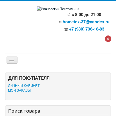
с 8-00 до 21-00
⏰
hometex-37@yandex.ru
✉
+7 (980) 736-18-83
☎
0
Главная
ДЛЯ ПОКУПАТЕЛЯ
О компании
Политика безопасности
ЛИЧНЫЙ КАБИНЕТ
Пользовательское соглашение
МОИ ЗАКАЗЫ
Каталог товаров
Доставка и оплата
Отзывы и предложения
Контакты
Поиск товара
Корзина