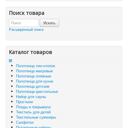
Отзывы и предложения
Контакты
Поиск товара
Корзина
Отложенные товары
Расширенный поиск
Вы здесь:
Главная
Корзина
Каталог товаров
Полотенца лен-хлопок
Полотенца махровые
Полотенца пляжные
Полотенца для кухни
Полотенца детские
Полотенца крестильные
Набор для сауны
Простыни
Пледы и покрывала
Текстиль для детей
Текстильные сувениры
Салфетки
Подарочные наборы