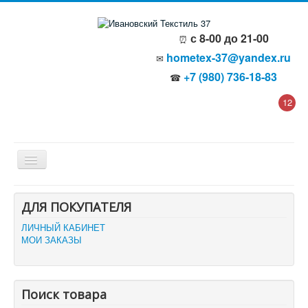
с 8-00 до 21-00
⏰
hometex-37@yandex.ru
✉
+7 (980) 736-18-83
☎
12
Главная
ДЛЯ ПОКУПАТЕЛЯ
О компании
Политика безопасности
ЛИЧНЫЙ КАБИНЕТ
Пользовательское соглашение
МОИ ЗАКАЗЫ
Каталог товаров
Доставка и оплата
Отзывы и предложения
Контакты
Поиск товара
Корзина