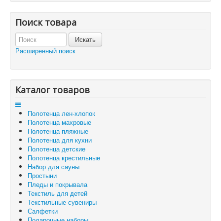
Отзывы и предложения
Контакты
Поиск товара
Корзина
Отложенные товары
Расширенный поиск
Вы здесь:
Главная
Корзина
Каталог товаров
Полотенца лен-хлопок
Полотенца махровые
Полотенца пляжные
Полотенца для кухни
Полотенца детские
Полотенца крестильные
Набор для сауны
Простыни
Пледы и покрывала
Текстиль для детей
Текстильные сувениры
Салфетки
Подарочные наборы