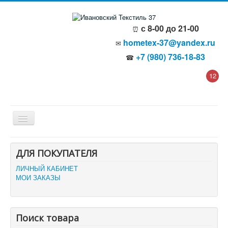
с 8-00 до 21-00
⏰
hometex-37@yandex.ru
✉
+7 (980) 736-18-83
☎
12
Главная
ДЛЯ ПОКУПАТЕЛЯ
О компании
Политика безопасности
ЛИЧНЫЙ КАБИНЕТ
Пользовательское соглашение
МОИ ЗАКАЗЫ
Каталог товаров
Доставка и оплата
Отзывы и предложения
Контакты
Поиск товара
Корзина