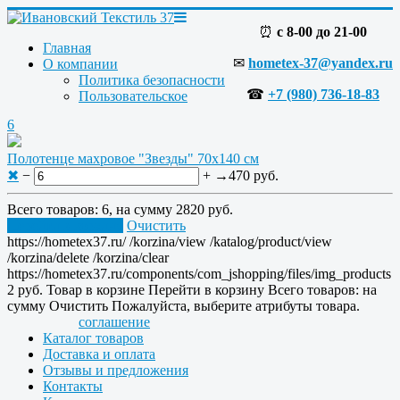
⏰
с 8-00 до 21-00
Главная
✉
hometex-37@yandex.ru
О компании
Политика безопасности
☎
+7 (980) 736-18-83
Пользовательское
6
Полотенце махровое "Звезды" 70x140 см
✖
−
+
→
470 руб.
Всего товаров:
6
, на сумму
2820 руб.
Перейти в корзину
Очистить
https://hometex37.ru/
/korzina/view
/katalog/product/view
/korzina/delete
/korzina/clear
https://hometex37.ru/components/com_jshopping/files/img_products
2
руб.
Товар в корзине
Перейти в корзину
Всего товаров:
на
сумму
Очистить
Пожалуйста, выберите атрибуты товара.
соглашение
Каталог товаров
Доставка и оплата
Отзывы и предложения
Контакты