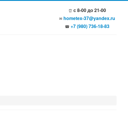
с 8-00 до 21-00
⏰
hometex-37@yandex.ru
✉
+7 (980) 736-18-83
☎