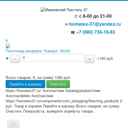
с 8-00 до 21-00
⏰
hometex-37@yandex.ru
✉
+7 (980) 736-18-83
☎
6
Полотенце махровое "Бамбук" 50x90
✖
→
182 руб.
−
+
Всего товаров:
6
, на сумму
1092 руб.
Перейти в корзину
Очистить
https://hometex37.ru/
/korzina/view
/katalog/product/view
/korzina/delete
/korzina/clear
https://hometex37.ru/components/com_jshopping/files/img_products
2
руб.
Товар в корзине
Перейти в корзину
Всего товаров:
на сумму
Очистить
Пожалуйста, выберите атрибуты товара.