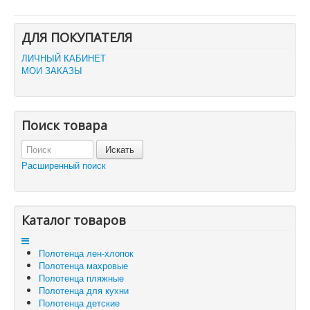
Главная
ДЛЯ ПОКУПАТЕЛЯ
О компании
Политика безопасности
ЛИЧНЫЙ КАБИНЕТ
Пользовательское соглашение
МОИ ЗАКАЗЫ
Каталог товаров
Доставка и оплата
Отзывы и предложения
Контакты
Поиск товара
Корзина
Отложенные товары
Расширенный поиск
Вы здесь:
Главная
Корзина
Каталог товаров
Полотенца лен-хлопок
Полотенца махровые
Полотенца пляжные
Полотенца для кухни
Полотенца детские