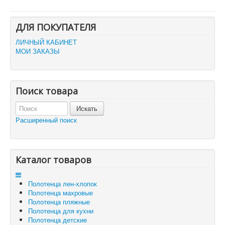
Главная
ДЛЯ ПОКУПАТЕЛЯ
О компании
Политика безопасности
ЛИЧНЫЙ КАБИНЕТ
Пользовательское соглашение
МОИ ЗАКАЗЫ
Каталог товаров
Доставка и оплата
Отзывы и предложения
Контакты
Поиск товара
Корзина
Отложенные товары
Расширенный поиск
Вы здесь:
Главная
Корзина
Каталог товаров
Полотенца лен-хлопок
Полотенца махровые
Полотенца пляжные
Полотенца для кухни
Полотенца детские