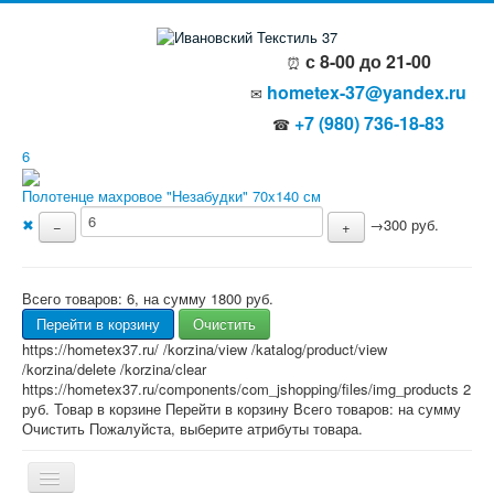
с 8-00 до 21-00
⏰
hometex-37@yandex.ru
✉
+7 (980) 736-18-83
☎
6
Полотенце махровое "Незабудки" 70x140 см
✖
→
300 руб.
−
+
Всего товаров:
6
, на сумму
1800 руб.
Перейти в корзину
Очистить
https://hometex37.ru/
/korzina/view
/katalog/product/view
/korzina/delete
/korzina/clear
https://hometex37.ru/components/com_jshopping/files/img_products
2
руб.
Товар в корзине
Перейти в корзину
Всего товаров:
на сумму
Очистить
Пожалуйста, выберите атрибуты товара.