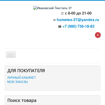
с 8-00 до 21-00
⏰
hometex-37@yandex.ru
✉
+7 (980) 736-18-83
☎
6
Главная
ДЛЯ ПОКУПАТЕЛЯ
О компании
Политика безопасности
ЛИЧНЫЙ КАБИНЕТ
Пользовательское соглашение
МОИ ЗАКАЗЫ
Каталог товаров
Доставка и оплата
Отзывы и предложения
Контакты
Поиск товара
Корзина