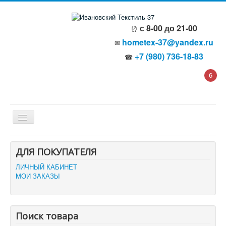
с 8-00 до 21-00
⏰
hometex-37@yandex.ru
✉
+7 (980) 736-18-83
☎
6
Главная
ДЛЯ ПОКУПАТЕЛЯ
О компании
Политика безопасности
ЛИЧНЫЙ КАБИНЕТ
Пользовательское соглашение
МОИ ЗАКАЗЫ
Каталог товаров
Доставка и оплата
Отзывы и предложения
Контакты
Поиск товара
Корзина