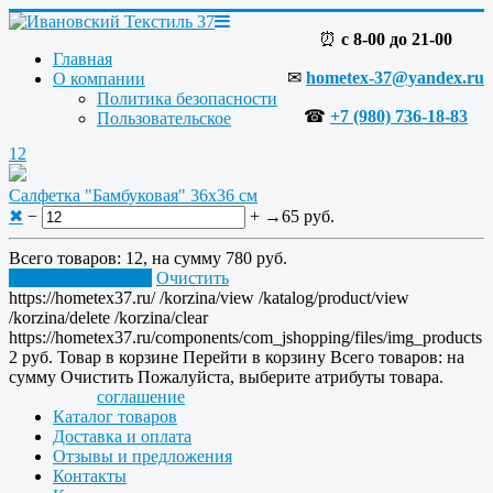
⏰
с 8-00 до 21-00
Главная
✉
hometex-37@yandex.ru
О компании
Политика безопасности
☎
+7 (980) 736-18-83
Пользовательское
12
Салфетка "Бамбуковая" 36x36 см
✖
−
+
→
65 руб.
Всего товаров:
12
, на сумму
780 руб.
Перейти в корзину
Очистить
https://hometex37.ru/
/korzina/view
/katalog/product/view
/korzina/delete
/korzina/clear
https://hometex37.ru/components/com_jshopping/files/img_products
2
руб.
Товар в корзине
Перейти в корзину
Всего товаров:
на
сумму
Очистить
Пожалуйста, выберите атрибуты товара.
соглашение
Каталог товаров
Доставка и оплата
Отзывы и предложения
Контакты