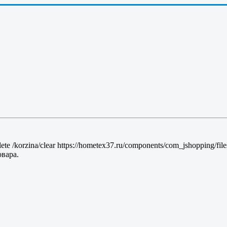
lete
/korzina/clear
https://hometex37.ru/components/com_jshopping/fil
вара.