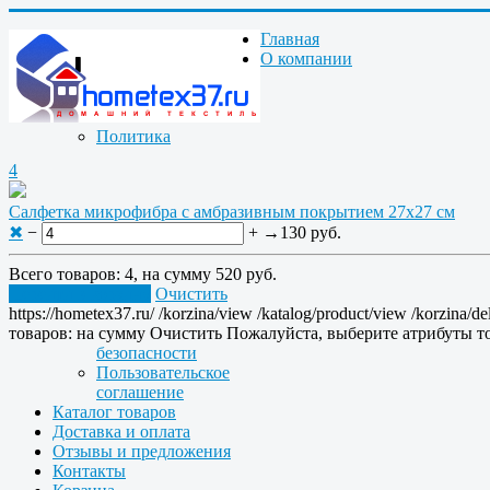
Главная
О компании
Политика
4
Салфетка микрофибра с амбразивным покрытием 27x27 см
✖
−
+
→
130 руб.
Всего товаров:
4
, на сумму
520 руб.
Перейти в корзину
Очистить
https://hometex37.ru/
/korzina/view
/katalog/product/view
/korzina/de
товаров:
на сумму
Очистить
Пожалуйста, выберите атрибуты то
безопасности
Пользовательское
соглашение
Каталог товаров
Доставка и оплата
Отзывы и предложения
Контакты