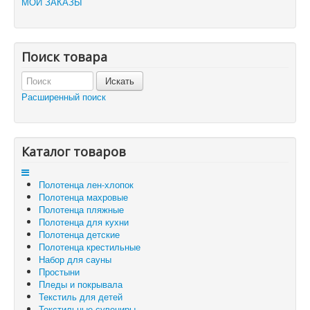
МОИ ЗАКАЗЫ
Каталог товаров
Доставка и оплата
Отзывы и предложения
Контакты
Поиск товара
Корзина
Отложенные товары
Расширенный поиск
Вы здесь:
Главная
ЛИЧНЫЙ КАБИНЕТ
Каталог товаров
Полотенца лен-хлопок
Полотенца махровые
Полотенца пляжные
Полотенца для кухни
Полотенца детские
Полотенца крестильные
Набор для сауны
Простыни
Пледы и покрывала
Текстиль для детей
Текстильные сувениры