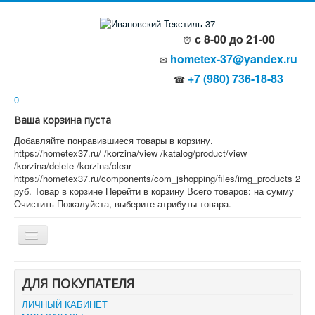
с 8-00 до 21-00
⏰
hometex-37@yandex.ru
✉
+7 (980) 736-18-83
☎
0
Ваша корзина пуста
Добавляйте понравившиеся товары в корзину.
https://hometex37.ru/
/korzina/view
/katalog/product/view
/korzina/delete
/korzina/clear
https://hometex37.ru/components/com_jshopping/files/img_products
2
руб.
Товар в корзине
Перейти в корзину
Всего товаров:
на сумму
Очистить
Пожалуйста, выберите атрибуты товара.
Главная
ДЛЯ ПОКУПАТЕЛЯ
О компании
Политика безопасности
ЛИЧНЫЙ КАБИНЕТ
Пользовательское соглашение