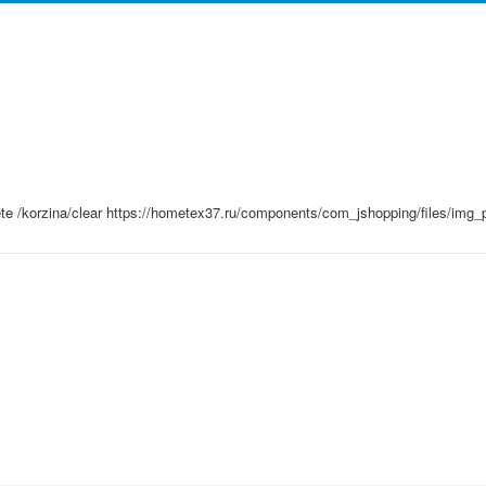
ete
/korzina/clear
https://hometex37.ru/components/com_jshopping/files/img_