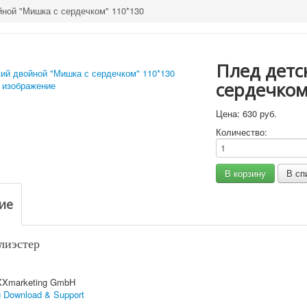
йной "Мишка с сердечком" 110*130
Плед детс
сердечком
 изображение
Цена:
630 руб.
Количество:
ие
лиэстер
XXmarketing GmbH
 Download & Support