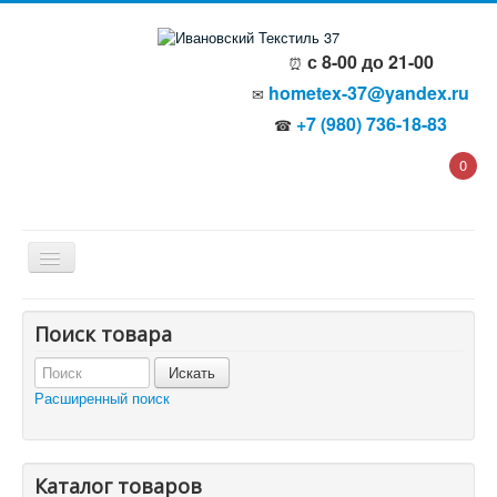
с 8-00 до 21-00
⏰
hometex-37@yandex.ru
✉
+7 (980) 736-18-83
☎
0
Главная
Поиск товара
О компании
Политика безопасности
Пользовательское соглашение
Расширенный поиск
Каталог товаров
Доставка и оплата
Отзывы и предложения
Контакты
Корзина
Каталог товаров