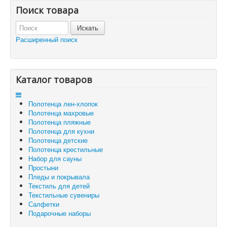
Главная
Поиск товара
О компании
Политика безопасности
Пользовательское соглашение
Расширенный поиск
Каталог товаров
Доставка и оплата
Отзывы и предложения
Контакты
Корзина
Каталог товаров
Отложенные товары
Полотенца лен-хлопок
Вы здесь:
Главная
Полотенца детские
Полотенца махровые
Полотенце махровое "Цыплята" 74x34
Полотенца пляжные
Полотенца для кухни
Полотенца детские
Полотенца крестильные
Набор для сауны
Простыни
Пледы и покрывала
Текстиль для детей
Текстильные сувениры
Салфетки
Подарочные наборы