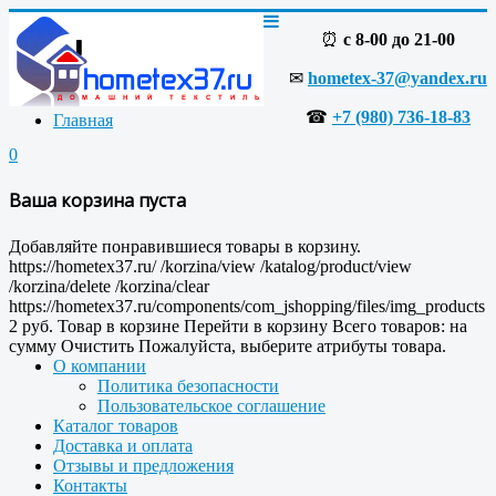
⏰
с 8-00 до 21-00
✉
hometex-37@yandex.ru
☎
+7 (980) 736-18-83
Главная
0
Ваша корзина пуста
Добавляйте понравившиеся товары в корзину.
https://hometex37.ru/
/korzina/view
/katalog/product/view
/korzina/delete
/korzina/clear
https://hometex37.ru/components/com_jshopping/files/img_products
2
руб.
Товар в корзине
Перейти в корзину
Всего товаров:
на
сумму
Очистить
Пожалуйста, выберите атрибуты товара.
О компании
Политика безопасности
Пользовательское соглашение
Каталог товаров
Доставка и оплата
Отзывы и предложения
Контакты