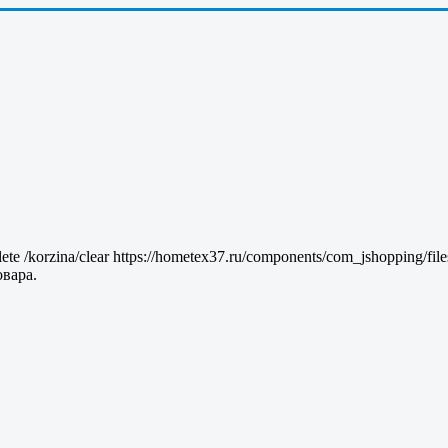
lete
/korzina/clear
https://hometex37.ru/components/com_jshopping/fil
вара.