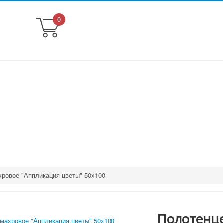
0
хровое "Аппликация цветы" 50x100
Полотенце