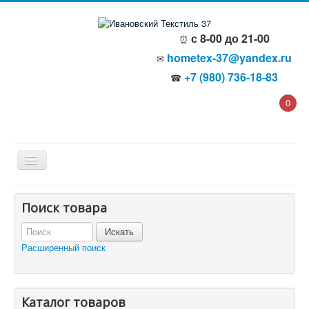
с 8-00 до 21-00
⏰
hometex-37@yandex.ru
✉
+7 (980) 736-18-83
☎
0
Главная
Поиск товара
О компании
Политика безопасности
Пользовательское соглашение
Расширенный поиск
Каталог товаров
Доставка и оплата
Отзывы и предложения
Контакты
Корзина
Каталог товаров