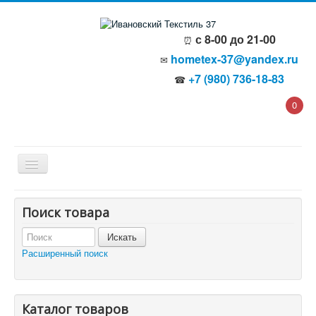
с 8-00 до 21-00
⏰
hometex-37@yandex.ru
✉
+7 (980) 736-18-83
☎
0
Главная
Поиск товара
О компании
Политика безопасности
Пользовательское соглашение
Расширенный поиск
Каталог товаров
Доставка и оплата
Отзывы и предложения
Контакты
Корзина
Каталог товаров