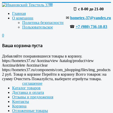
⏰
с 8-00 до 21-00
Главная
✉
hometex-37@yandex.ru
О компании
Политика безопасности
☎
+7 (980) 736-18-83
Пользовательское
0
Ваша корзина пуста
Добавляйте понравившиеся товары в корзину.
https://hometex37.ru/
/korzina/view
/katalog/product/view
/korzina/delete
/korzina/clear
https://hometex37.ru/components/com_jshopping/files/img_products
2
руб.
Товар в корзине
Перейти в корзину
Всего товаров:
на
сумму
Очистить
Пожалуйста, выберите атрибуты товара.
соглашение
Каталог товаров
Доставка и оплата
Отзывы и предложения
Контакты
Корзина
Отложенные товары