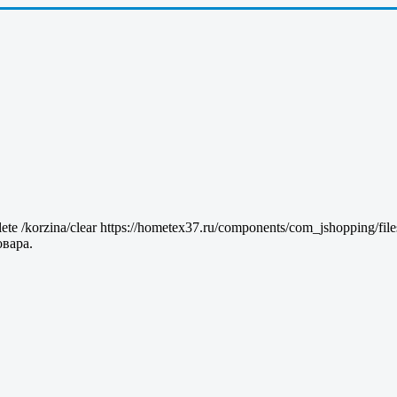
lete
/korzina/clear
https://hometex37.ru/components/com_jshopping/fil
вара.