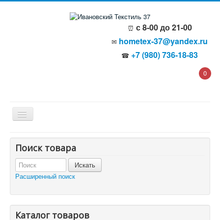
с 8-00 до 21-00
⏰
hometex-37@yandex.ru
✉
+7 (980) 736-18-83
☎
0
Главная
Поиск товара
О компании
Политика безопасности
Пользовательское соглашение
Расширенный поиск
Каталог товаров
Доставка и оплата
Отзывы и предложения
Контакты
Корзина
Каталог товаров