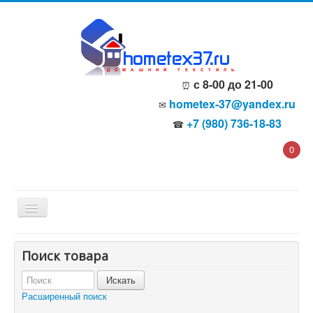
с 8-00 до 21-00
⏰
hometex-37@yandex.ru
✉
+7 (980) 736-18-83
☎
0
Главная
Поиск товара
О компании
Политика безопасности
Пользовательское соглашение
Расширенный поиск
Каталог товаров
Доставка и оплата