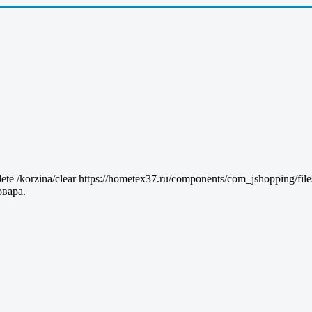
lete
/korzina/clear
https://hometex37.ru/components/com_jshopping/fil
вара.