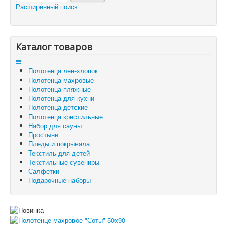
Расширенный поиск
Каталог товаров
Доставка и оплата
Отзывы и предложения
Контакты
Корзина
Каталог товаров
Отложенные товары
Полотенца лен-хлопок
Вы здесь:
Главная
Полотенца махровые
Полотенца махровые
Полотенце махровое "Соты" 50x90
Полотенца пляжные
Полотенца для кухни
Полотенца детские
Полотенца крестильные
Набор для сауны
Простыни
Пледы и покрывала
Текстиль для детей
Текстильные сувениры
Салфетки
Подарочные наборы