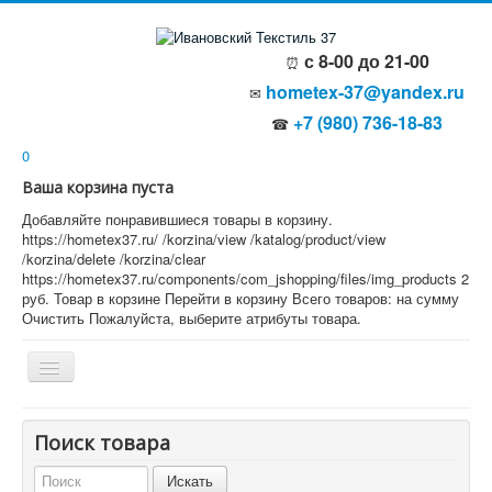
с 8-00 до 21-00
⏰
hometex-37@yandex.ru
✉
+7 (980) 736-18-83
☎
0
Ваша корзина пуста
Добавляйте понравившиеся товары в корзину.
https://hometex37.ru/
/korzina/view
/katalog/product/view
/korzina/delete
/korzina/clear
https://hometex37.ru/components/com_jshopping/files/img_products
2
руб.
Товар в корзине
Перейти в корзину
Всего товаров:
на сумму
Очистить
Пожалуйста, выберите атрибуты товара.
Главная
Поиск товара
О компании
Политика безопасности
Пользовательское соглашение