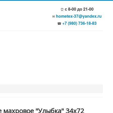
с 8-00 до 21-00
⏰
hometex-37@yandex.ru
✉
+7 (980) 736-18-83
☎
 махровое "Улыбка" 34x72