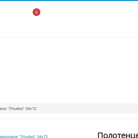
0
вое "Улыбка" 34x72
Полотенце